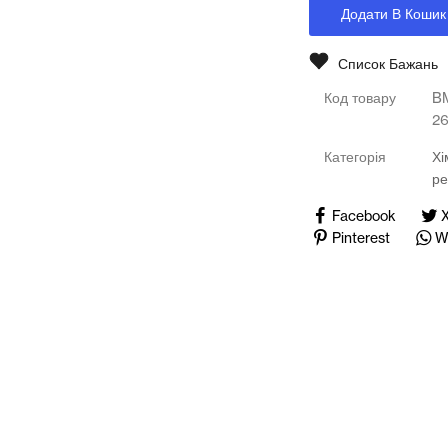
Медичні тренажери та манекени
Додати В Кошик
Мультимедійне обладнання
Список Бажань
Код товару
B
Освіта
2
Телерадіо обладнання
Категорія
Хі
ре
Фізика
Facebook
Хімія
Pinterest
W
Захист України