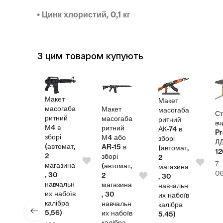
•
Цинк хлористий, 0,1 кг
З цим товаром купують
Макет
Макет
масогаба
Макет
масогаба
л
Ст
ритний
масогаба
ритний
теля
вч
М4 в
ритний
АК-74 в
Pr
зборі
М4 або
зборі
СП
Л
(автомат,
AR-15 в
(автомат,
00
1
2
зборі
2
7
магазина
(автомат,
магазина
4,00
₴
0
, 30
2
, 30
навчальн
магазина
навчальн
их набоїв
, 30
их набоїв
калібра
навчальн
калібра
5,56)
их набоїв
5.45)
калібра