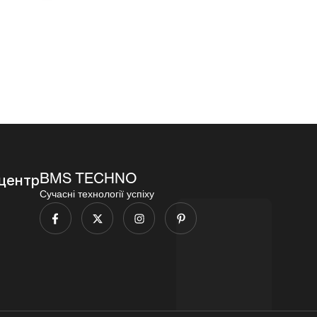
120
96
5.56)
000,00
₴
000,00
₴
96
000,00
₴
BMS TECHNO
центр
Сучасні технології успіху