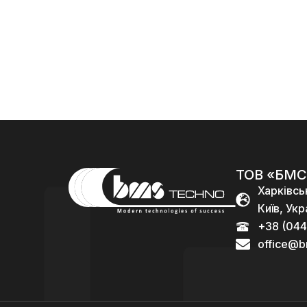
120
96
5.56)
000,00
₴
000,00
₴
96
000,00
₴
ТОВ «БМС
Харківсь
Київ, Укр
+38 (044
office@b