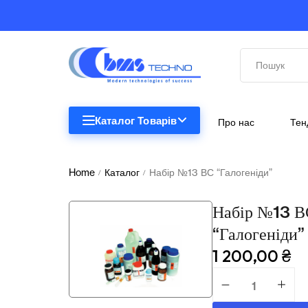
Каталог Товарів
Про нас
Тен
STEM
STEM
Home
Каталог
Набір №13 ВС “Галогеніди”
/
/
Біологія
Набір №13 В
Підкатегорії відсутні.
Географія
“Галогеніди”
1 200,00
₴
Комп'ютерна техніка
Меблі