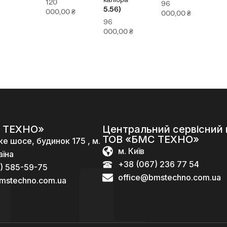
120
96
5.56)
000,00
₴
000,00
₴
96
000,00
₴
 ТЕХНО»
Центральний сервісний 
ТОВ «БМС ТЕХНО»
ке шосе, будинок 175 , м.
м. Київ
аїна
+38 (067) 236 77 54
) 585-59-75
office@bmstechno.com.ua
mstechno.com.ua