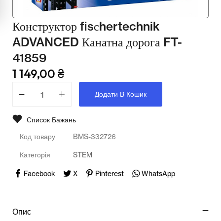
Мультимедійне обладнання
Конструктор fisсhertechnik
Освіта
ADVANCED Канатна дорога FT-
Телерадіо обладнання
41859
Фізика
1 149,00
₴
Хімія
Додати В Кошик
Захист України
Список Бажань
Всі товари
Код товару
BMS-332726
STEM
Категорія
STEM
Facebook
X
Pinterest
WhatsApp
Підкатегорії відсутні.
Опис