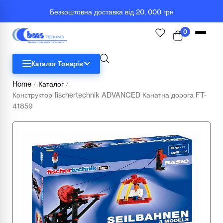
Безкоштовна доставка від 20, 000 грн
0
Каталог Товарів
Home
Каталог
/
/
Конструктор fisсhertechnik ADVANCED Канатна дорога FT-
STEM
41859
Біологія
Географія
Комп'ютерна техніка
Меблі
Медичні тренажери та манекени