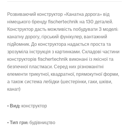
Розвиваючий конструктор «Канатна дорога» від
німецького бренду fischertechnik на 130 деталей.
Конструктор дасть можливість побудувати 3 моделі:
канатну дорогу, гірський фунікулер, вантажний
підйомник. До конструктора надається проста та
зрозуміла інструкція з картинками. Складові частини
конструкторів fischertechnik виконані із якісної та
безпечної пластмаси. Серед них різноманітні
елементи трикутної, квадратної, прямокутної форми,
а також система лебідки (шестерінки, гаки, шківи,
канат)
•
Вид:
конструктор
•
Тип гри:
будівництво