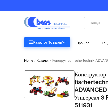
Каталог Товарів
Про нас
Тен
STEM
STEM
Home
Каталог
Конструктор fisсhertechnik ADVAN
/
/
Біологія
Конструктор
Підкатегорії відсутні.
Географія
fisсhertechn
ADVANCED
Комп'ютерна техніка
Універсал 3 
Меблі
511931