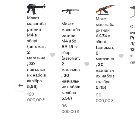
Макет
Макет
масогаба
Макет
масогаба
л
Ст
ритний
масогаба
ритний
теля
вч
М4 в
ритний
АК-74 в
Pr
зборі
М4 або
зборі
СП
Л
(автомат,
AR-15 в
(автомат,
00
1
2
зборі
2
7
магазина
(автомат,
магазина
4,00
₴
0
, 30
2
, 30
навчальн
магазина
навчальн
их набоїв
, 30
их набоїв
калібра
навчальн
калібра
5,56)
их набоїв
5.45)
калібра
120
96
5.56)
000,00
₴
000,00
₴
96
000,00
₴