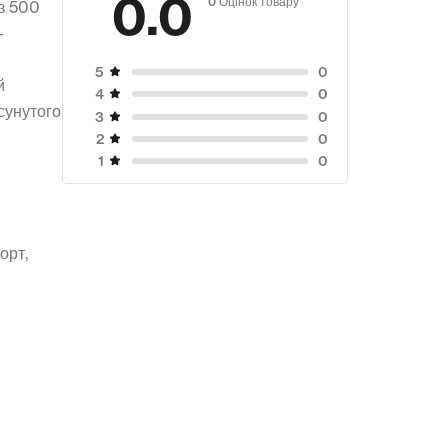
0.0
 з 500
–
0
5
й
0
4
осунутого
0
3
0
2
0
1
орт,