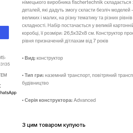
німецького виробника fischertechnik складається
деталей, які дадуть змогу скласти безліч моделей 
великих і малих, на різну тематику та різних рівнів
складності. Набір постачається у великій картонні
коробці, її розміри: 26,5х32х8 см. Конструктор пр
рівня призначений дітлахам від 7 років
MS-
•
Вид:
конструктор
93135
•
Тип гри:
наземний транспорт, повітряний трансп
TEM
будівництво
X
hatsApp
•
Серія конструктора:
Advanced
З цим товаром купують