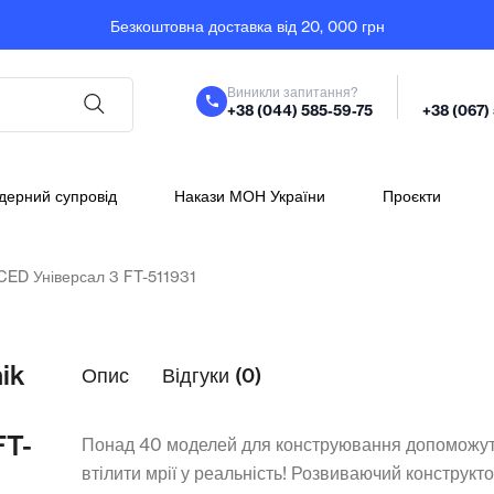
Безкоштовна доставка від 20, 000 грн
Виникли запитання?
+38 (044) 585-59-75
+38 (067)
дерний супровід
Накази МОН України
Проєкти
CED Універсал 3 FT-511931
ik
Опис
Відгуки (0)
FT-
Понад 40 моделей для конструювання допоможу
втілити мрії у реальність! Розвиваючий конструкт