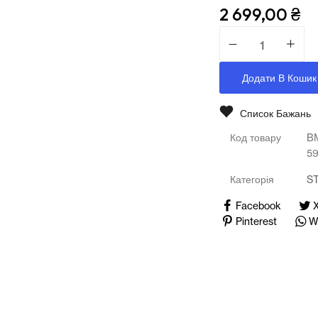
Медичні тренажери та манекени
2 699,00
₴
Мультимедійне обладнання
Освіта
Додати В Кошик
Телерадіо обладнання
Список Бажань
Фізика
Код товару
B
5
Хімія
Категорія
S
Захист України
Facebook
Pinterest
W