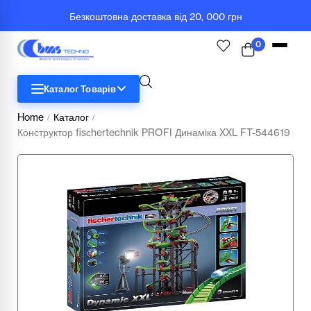
Безкоштовна доставка від 20, 000 грн
0
Каталог Товарів
Home
Каталог
/
/
Конструктор fisсhertechnik PROFI Динаміка XXL FT-544619
STEM
Біологія
Географія
Комп'ютерна техніка
Меблі
Медичні тренажери та манекени