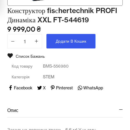
Мультимедійне обладнання
Конструктор fisсhertechnik PROFI
Освіта
Динаміка XXL FT-544619
Телерадіо обладнання
9 999,00
₴
Фізика
Додати В Кошик
Хімія
Список Бажань
Захист України
Код товару
BMS-556980
Категорія
STEM
Всі товари
Facebook
X
Pinterest
WhatsApp
STEM
Опис
Підкатегорії відсутні.
Загальна довжина траси – 5,6 м! У цьому