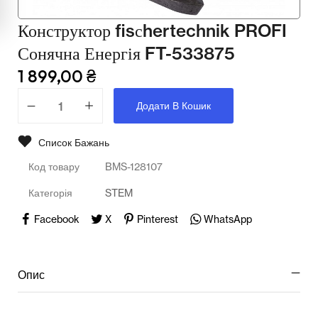
Мультимедійне обладнання
Конструктор fisсhertechnik PROFI
Освіта
Сонячна Енергія FT-533875
Телерадіо обладнання
1 899,00
₴
Фізика
Додати В Кошик
Хімія
Список Бажань
Захист України
Код товару
BMS-128107
Категорія
STEM
Facebook
X
Pinterest
WhatsApp
Опис