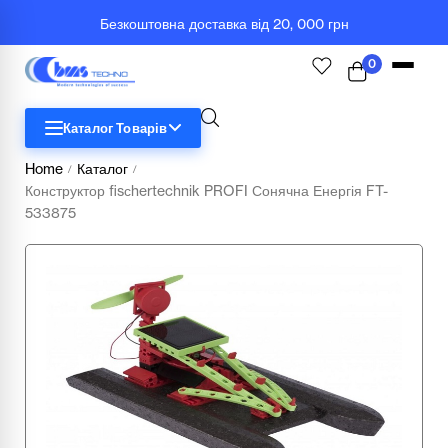
Безкоштовна доставка від 20, 000 грн
0
Каталог Товарів
Home
Каталог
/
/
Конструктор fisсhertechnik PROFI Сонячна Енергія FT-
STEM
533875
Біологія
Географія
Комп'ютерна техніка
Меблі
Медичні тренажери та манекени