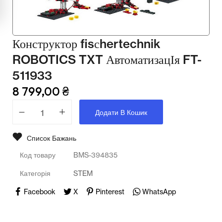
Мультимедійне обладнання
Освіта
Конструктор fisсhertechnik
Телерадіо обладнання
ROBOTICS TXT АвтоматизацІя FT-
Фізика
511933
8 799,00
₴
Хімія
Захист України
Додати В Кошик
Всі товари
Список Бажань
STEM
Код товару
BMS-394835
Категорія
STEM
Підкатегорії відсутні.
Facebook
X
Pinterest
WhatsApp