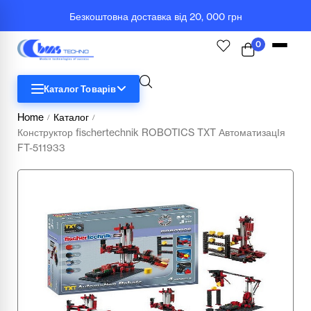
Безкоштовна доставка від 20, 000 грн
0
Каталог Товарів
Home
Каталог
/
/
Конструктор fisсhertechnik ROBOTICS TXT АвтоматизацІя
STEM
FT-511933
Біологія
Географія
Комп'ютерна техніка
Меблі
Медичні тренажери та манекени