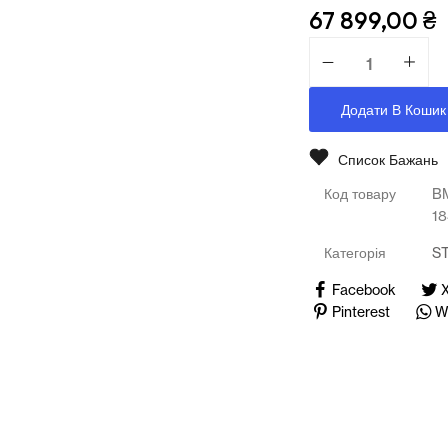
Медичні тренажери та манекени
67 899,00
₴
Мультимедійне обладнання
Освіта
Додати В Кошик
Телерадіо обладнання
Список Бажань
Фізика
Код товару
B
1
Хімія
Категорія
S
Захист України
Facebook
Pinterest
W