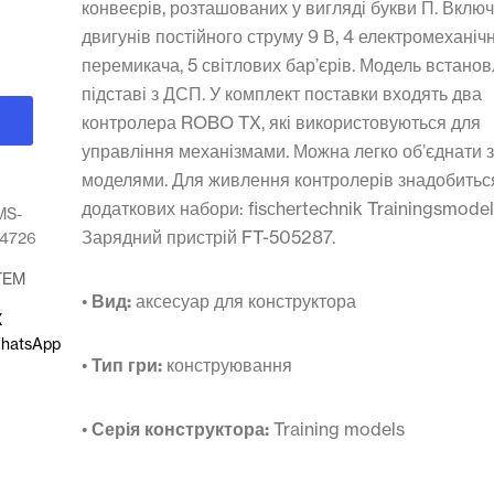
конвеєрів, розташованих у вигляді букви П. Вклю
двигунів постійного струму 9 В, 4 електромеханіч
перемикача, 5 світлових бар’єрів. Модель встано
підставі з ДСП. У комплект поставки входять два
контролера ROBO TX, які використовуються для
управління механізмами. Можна легко об’єднати 
моделями. Для живлення контролерів знадобитьс
додаткових набори: fisсhertechnik Trainingsmodel
MS-
Зарядний пристрій FT-505287.
84726
TEM
•
Вид:
аксесуар для конструктора
X
hatsApp
•
Тип гри:
конструювання
•
Серія конструктора:
Training models