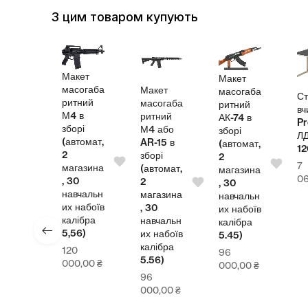
З цим товаром купують
Макет
Макет
масогаба
Макет
масогаба
Стіл
ритний
масогаба
ритний
ля
вчит
М4 в
ритний
АК-74 в
Pro
зборі
М4 або
зборі
ЛДС
(автомат,
AR-15 в
(автомат,
120
2
зборі
2
7
магазина
(автомат,
магазина
00
₴
064
, 30
2
, 30
навчальн
магазина
навчальн
их набоїв
, 30
их набоїв
калібра
навчальн
калібра
5,56)
их набоїв
5.45)
калібра
120
96
5.56)
000,00
₴
000,00
₴
96
000,00
₴