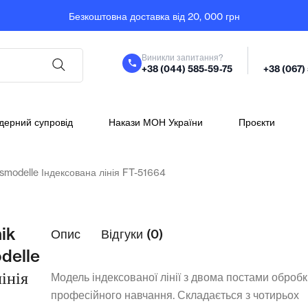
Безкоштовна доставка від 20, 000 грн
Виникли запитання?
+38 (044) 585-59-75
+38 (067)
дерний супровід
Накази МОН України
Проєкти
gsmodelle Індексована лінія FT-51664
ik
Опис
Відгуки (0)
delle
інія
Модель індексованої лінії з двома постами оброб
професійного навчання. Складається з чотирьох