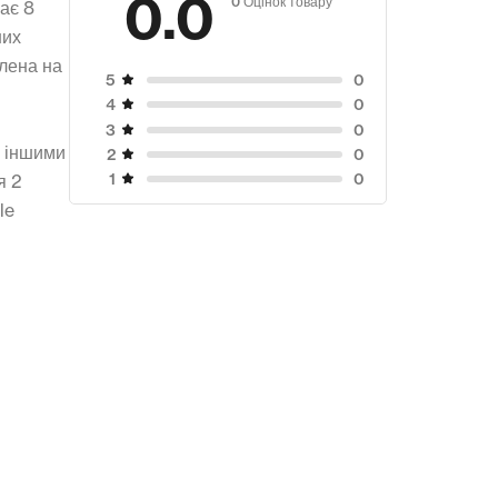
0.0
чає 8
них
влена на
0
5
0
4
0
3
з іншими
0
2
0
1
я 2
le