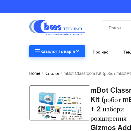
Каталог Товарів
Про нас
Тен
STEM
STEM
Home
Каталог
mBot Classroom Kit (робот mBotV1
/
/
Біологія
mBot Class
Підкатегорії відсутні.
Географія
Kit (робот m
+ 2 набори
Комп'ютерна техніка
розширення
Меблі
Gizmos Add