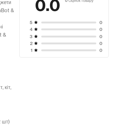
0.0
джети
mBot &
0
5
ні
0
4
t &
0
3
0
2
0
1
 кіт,
 шт)