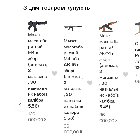
З цим товаром купують
Макет
Макет
масогаба
Макет
масогаба
л
Ст
ритний
масогаба
ритний
теля
вч
М4 в
ритний
АК-74 в
Pr
зборі
М4 або
зборі
СП
Л
(автомат,
AR-15 в
(автомат,
00
1
2
зборі
2
7
магазина
(автомат,
магазина
4,00
₴
0
, 30
2
, 30
навчальн
магазина
навчальн
их набоїв
, 30
их набоїв
калібра
навчальн
калібра
5,56)
их набоїв
5.45)
калібра
120
96
5.56)
000,00
₴
000,00
₴
96
000,00
₴