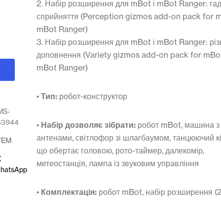
2. Набір розширення для mBot і mBot Ranger: га
сприйняття (Perception gizmos add-on pack for 
mBot Ranger)
3. Набір розширення для mBot і mBot Ranger: різ
доповнення (Variety gizmos add-on pack for mBo
mBot Ranger)
•
Тип:
робот-конструктор
MS-
83944
•
Набір дозволяє зібрати:
робот mBot, машина з
антенами, світлофор зі шлагбаумом, танцюючий кіт,
TEM
що обертає головою, рото-таймер, далекомір,
X
метеостанція, лампа із звуковим управління
hatsApp
•
Комплектація:
робот mBot, набір розширення (2