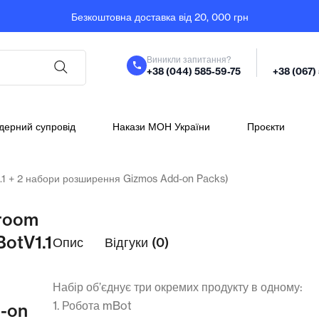
Безкоштовна доставка від 20, 000 грн
Виникли запитання?
+38 (044) 585-59-75
+38 (067)
дерний супровід
Накази МОН України
Проєкти
.1 + 2 набори розширення Gizmos Add-on Packs)
room
BotV1.1
Опис
Відгуки (0)
Набір об’єднує три окремих продукту в одному:
1. Робота mBot
-on