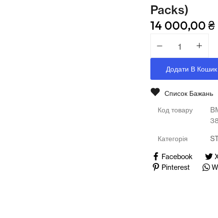
Медичні тренажери та манекени
Packs)
14 000,00
₴
Мультимедійне обладнання
Освіта
Додати В Кошик
Телерадіо обладнання
Фізика
Список Бажань
Код товару
B
Хімія
3
Захист України
Категорія
S
Facebook
Pinterest
W