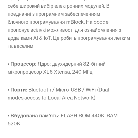
себе широкий вибір електронних модулей. В
поеднанні з програмним забеспеченням
блочного програмування mBlock, Halocode
пропонує всілякі можливості для ознайомлення з
додатками AI & IoT. Це робить програмування легким
та веселим
•
Процесор
: Ядро: двухядерний 32-бітний
мікропроцесор XL6 Xtensa, 240 МГц
•
Порти
: Bluetooth / Micro-USB / WiFi (Dual
modes,access to Local Area Network)
•
Вбудована пам’ять
: FLASH ROM 440K, RAM
520K