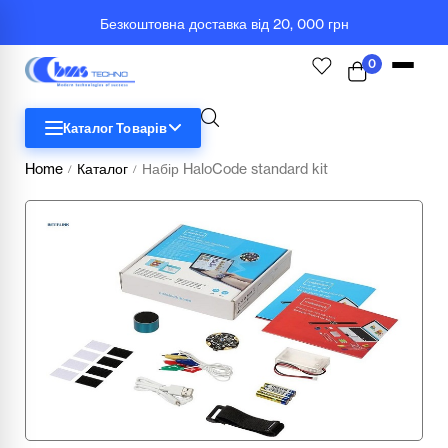
Безкоштовна доставка від 20, 000 грн
0
Каталог Товарів
Home
Каталог
Набір HaloCode standard kit
/
/
STEM
Біологія
Географія
Комп'ютерна техніка
Меблі
Медичні тренажери та манекени