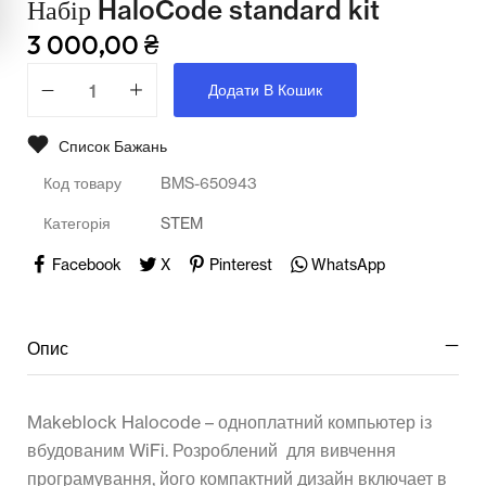
Набір HaloCode standard kit
Мультимедійне обладнання
3 000,00
₴
Освіта
Додати В Кошик
Телерадіо обладнання
Список Бажань
Фізика
Код товару
BMS-650943
Хімія
Категорія
STEM
Захист України
Facebook
X
Pinterest
WhatsApp
Всі товари
STEM
Опис
Підкатегорії відсутні.
Makeblock Halocode – одноплатний компьютер із
вбудованим WiFi. Розроблений для вивчення
програмування, його компактний дизайн включает в