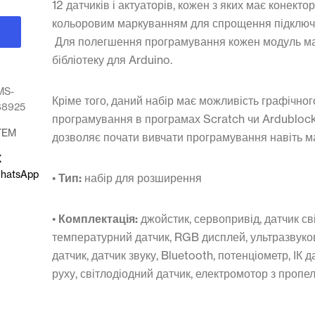
12 датчиків і актуаторів, кожен з яких має конектор
кольоровим маркуванням для спрощення підключ
Для полегшення програмування кожен модуль м
бібліотеку для Arduino.
MS-
Кріме того, даний набір має можливість графічног
88925
програмування в програмах Scratch чи Ardublock
TEM
дозволяє почати вивчати програмування навіть 
X
hatsApp
•
Тип:
набір для розширення
•
Комплектація:
джойстик, сервопривід, датчик св
температурний датчик, RGB дисплей, ультразвук
датчик, датчик звуку, Bluetooth, потенціометр, ІК д
руху, світлодіодний датчик, електромотор з проп