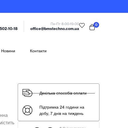
Пн-Пт 8:00-19:00
0
office@bmstechno.com.ua
 502-10-18
Новини
Контакти
Декілька способів оплати
Підтримка 24 години на
добу, 7 днів на тиждень
онна
містить