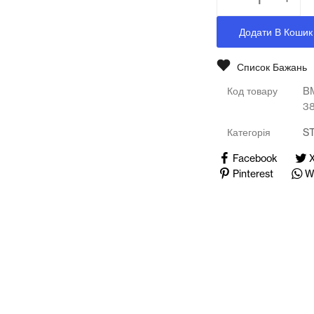
Медичні тренажери та манекени
Додати В Кошик
Мультимедійне обладнання
Список Бажань
Освіта
Код товару
B
Телерадіо обладнання
3
Категорія
S
Фізика
Facebook
Хімія
Pinterest
W
Захист України