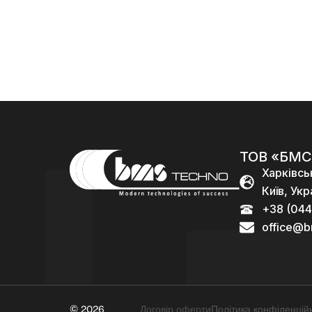
96
000,00
₴
ТОВ «БМС
Харківсь
Київ, Укр
+38 (044
office@b
© 2026
Договір оферти
Політика конфіденційн