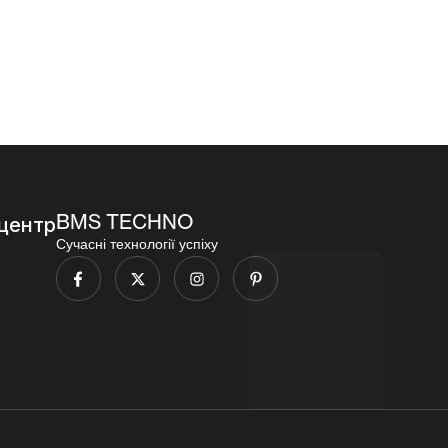
96
000,00
₴
BMS TECHNO
центр
Сучасні технології успіху