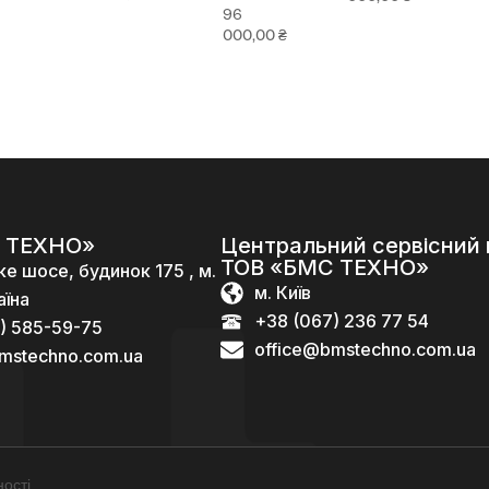
96
000,00
₴
 ТЕХНО»
Центральний сервісний 
ТОВ «БМС ТЕХНО»
ке шосе, будинок 175 , м.
м. Київ
аїна
+38 (067) 236 77 54
) 585-59-75
office@bmstechno.com.ua
mstechno.com.ua
ості