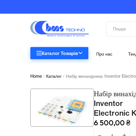
Каталог Товарів
Про нас
Тен
STEM
STEM
Home
Каталог
Набір винахідника: Inventor Electro
/
/
Біологія
Набір винахі
Підкатегорії відсутні.
Географія
Inventor
Electronic K
Комп'ютерна техніка
6 500,00
₴
Меблі