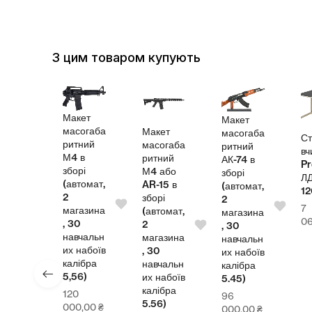
З цим товаром купують
Макет
Макет
масогаба
Макет
масогаба
Стіл
ритний
масогаба
ритний
я
вчите
М4 в
ритний
АК-74 в
Pro
зборі
М4 або
зборі
ЛДСП
(автомат,
AR-15 в
(автомат,
1200
2
зборі
2
7
магазина
(автомат,
магазина
0
₴
064,
, 30
2
, 30
навчальн
магазина
навчальн
их набоїв
, 30
их набоїв
калібра
навчальн
калібра
5,56)
их набоїв
5.45)
калібра
120
96
5.56)
000,00
₴
000,00
₴