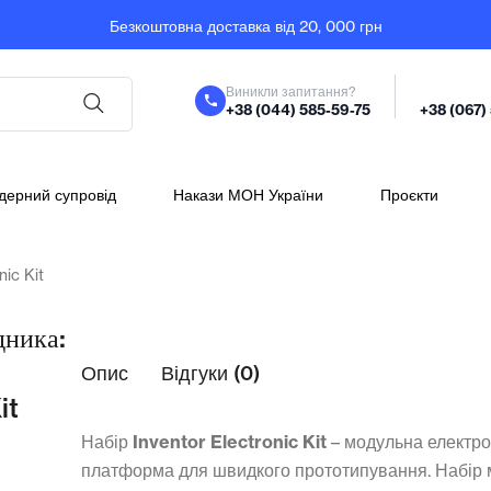
Безкоштовна доставка від 20, 000 грн
Виникли запитання?
+38 (044) 585-59-75
+38 (067)
дерний супровід
Накази МОН України
Проєкти
nic Kit
дника:
Опис
Відгуки (0)
it
Набір
Inventor Electronic Kit
– модульна електр
платформа для швидкого прототипування. Набір 