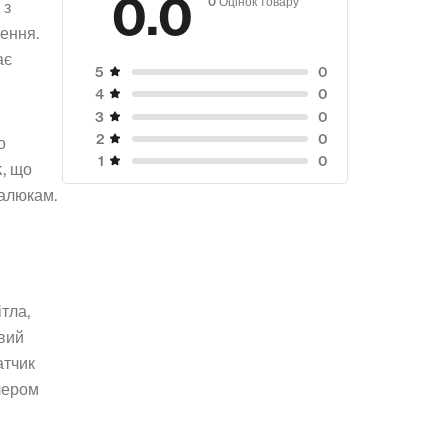
0.0
 з
ення.
ає
0
5
0
4
0
3
0
2
о
0
1
, що
малюкам.
ітла,
овий
атчик
елером