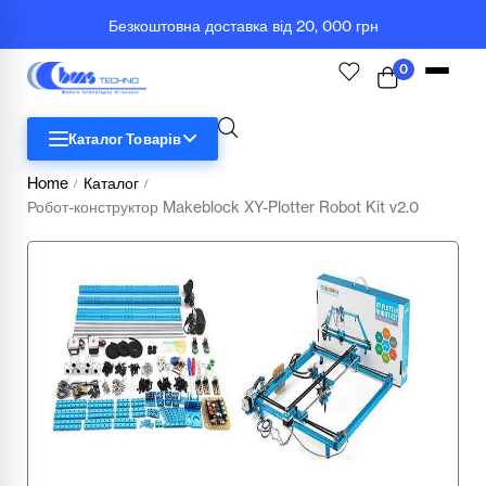
Безкоштовна доставка від 20, 000 грн
0
Каталог Товарів
Home
Каталог
/
/
Робот-конструктор Makeblock XY-Plotter Robot Kit v2.0
STEM
Біологія
Географія
Комп'ютерна техніка
Меблі
Медичні тренажери та манекени