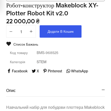
Мультимедійне обладнання
Робот-конструктор Makeblock XY-
Plotter Robot Kit v2.0
Освіта
22 000,00
₴
Телерадіо обладнання
Додати В Кошик
Фізика
Хімія
Список Бажань
Код товару
BMS-968525
Захист України
Категорія
STEM
Всі товари
Facebook
X
Pinterest
WhatsApp
STEM
Опис
Підкатегорії відсутні.
Навчальний набір для побудови плоттера Makeblock