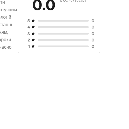
0.0
йти
 штучним
логій
0
5
станні
0
4
ням,
0
3
кроки
0
2
0
1
очасно