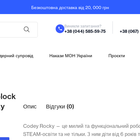
Безкоштовна доставка від 20, 000 грн
Виникли запитання?
+38 (044) 585-59-75
+38 (067)
дерний супровід
Накази МОН України
Проєкти
block
ky
Опис
Відгуки (0)
Codey Rocky — це милий та функціональний роб
STEAM-освіти та не тільки. З ним діти від 6 років 