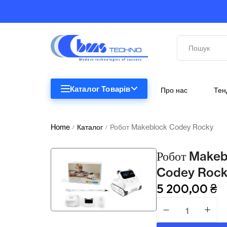
Каталог Товарів
Про нас
Тен
STEM
STEM
Home
Каталог
Робот Makeblock Codey Rocky
/
/
Біологія
Робот Make
Підкатегорії відсутні.
Географія
Codey Roc
5 200,00
₴
Комп'ютерна техніка
Меблі