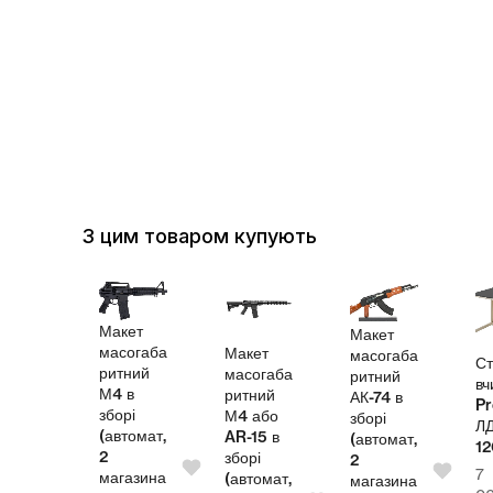
З цим товаром купують
акет
Макет
асогаба
Макет
масогаба
Стіл
итний
масогаба
ритний
вчителя
4 в
ритний
АК-74 в
Pro
орі
з
М4 або
зборі
ЛДСП
втомат,
(
AR-15 в
(автомат,
1200
зборі
2
7
агазина
(автомат,
магазина