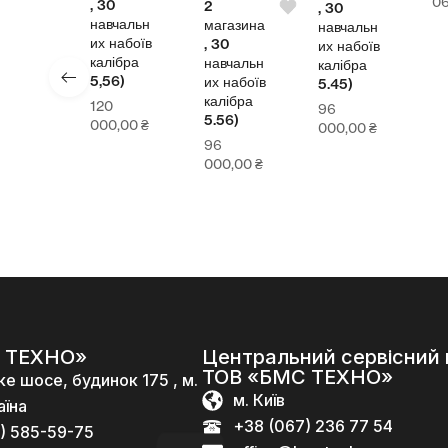
064,00
₴
30
,
2
, 30
авчальн
магазина
навчальн
 набоїв
и
, 30
их набоїв
лібра
навчальн
калібра
56)
их набоїв
5.45)
калібра
20
96
5.56)
00,00
₴
000,00
₴
96
000,00
₴
 ТЕХНО»
Центральний сервісний 
ТОВ «БМС ТЕХНО»
ке шосе, будинок 175 , м.
м. Київ
аїна
+38 (067) 236 77 54
) 585-59-75