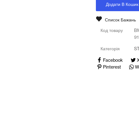
Додати В Кошик
Медичні тренажери та манекени
Мультимедійне обладнання
Список Бажань
Код товару
B
Освіта
91
Телерадіо обладнання
Категорія
S
Facebook
Фізика
Pinterest
W
Хімія
Захист України