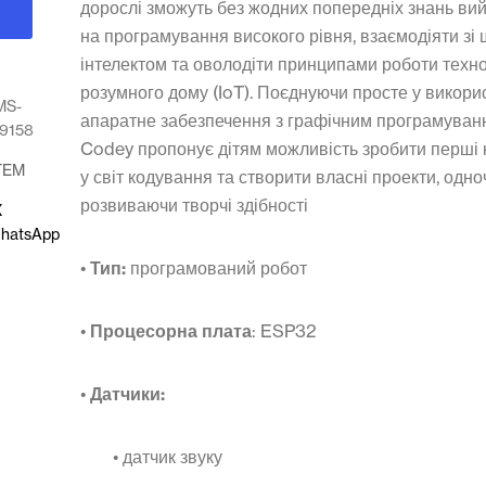
дорослі зможуть без жодних попередніх знань ви
на програмування високого рівня, взаємодіяти зі
інтелектом та оволодіти принципами роботи техно
розумного дому (IoT). Поєднуючи просте у викори
MS-
апаратне забезпечення з графічним програмуван
9158
Codey пропонує дітям можливість зробити перші 
TEM
у світ кодування та створити власні проекти, одн
розвиваючи творчі здібності
X
hatsApp
•
Тип:
програмований робот
•
Процесорна плата
: ESP32
•
Датчики:
• датчик звуку