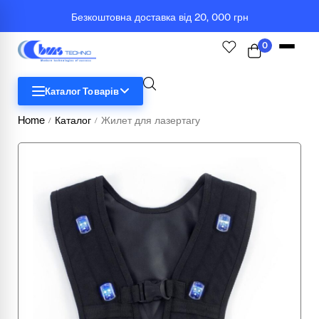
Безкоштовна доставка від 20, 000 грн
0
Каталог Товарів
Home
Каталог
Жилет для лазертагу
/
/
STEM
Біологія
Географія
Комп'ютерна техніка
Меблі
Медичні тренажери та манекени