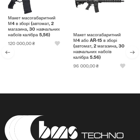
ий
Макет масогабаритний
2
АК-74 в зборі (автомат, 2
ьних
магазина, 30 навчальних
Макет масогабаритний
набоїв калібра 5.45)
М4 або AR-15 в зборі
96 000,00
₴
(автомат, 2 магазина, 30
навчальних набоїв
калібра 5.56)
96 000,00
₴