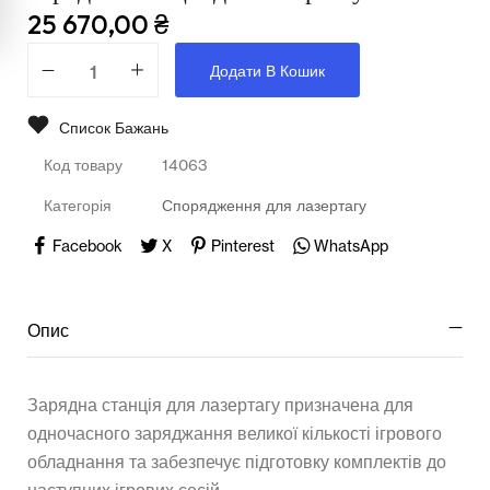
Мультимедійне обладнання
25 670,00
₴
Освіта
Додати В Кошик
Телерадіо обладнання
Список Бажань
Фізика
Код товару
14063
Хімія
Категорія
Спорядження для лазертагу
Захист України
Facebook
X
Pinterest
WhatsApp
Всі товари
Опис
STEM
Зарядна станція для лазертагу призначена для
Підкатегорії відсутні.
одночасного заряджання великої кількості ігрового
обладнання та забезпечує підготовку комплектів до