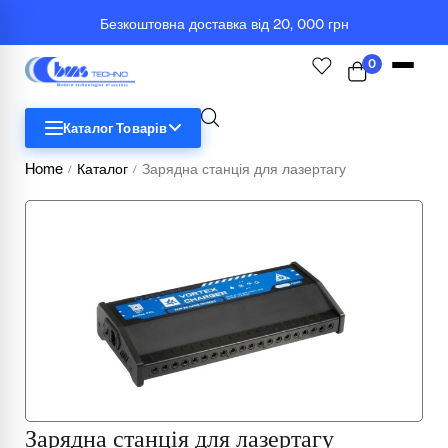
Безкоштовна доставка від 20, 000 грн
0
Каталог Товарів
Home
Каталог
Зарядна станція для лазертагу
/
/
STEM
Біологія
Географія
Комп'ютерна техніка
Меблі
Медичні тренажери та манекени
Зарядна станція для лазертагу