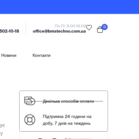
Пн-Пт 8:00-19:00
0
office@bmstechno.com.ua
 502-10-18
Новини
Контакти
Декілька способів оплати
Підтримка 24 години на
добу, 7 днів на тиждень
нує
ну