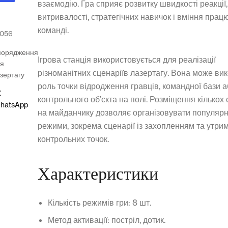
взаємодію. Гра сприяє розвитку швидкості реакції,
витривалості, стратегічних навичок і вміння прац
команді.
4056
порядження
Ігрова станція використовується для реалізації
ля
різноманітних сценаріїв лазертагу. Вона може ви
зертагу
роль точки відродження гравців, командної бази 
X
контрольного об’єкта на полі. Розміщення кількох 
hatsApp
на майданчику дозволяє організовувати популярні
режими, зокрема сценарії із захопленням та утр
контрольних точок.
Характеристики
Кількість режимів гри: 8 шт.
Метод активації: постріл, дотик.