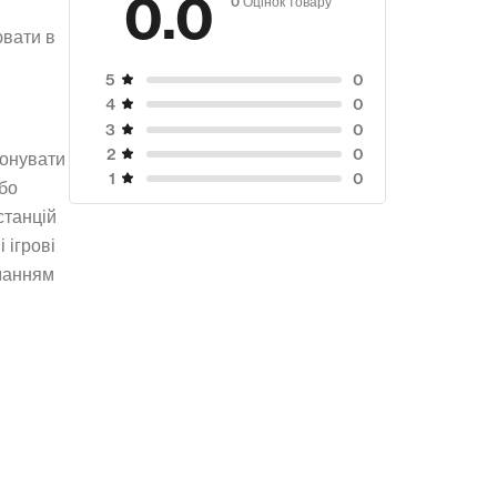
0.0
ювати в
0
5
0
4
0
3
0
2
конувати
0
1
або
станцій
 ігрові
иманням