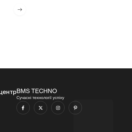
их набоїв
калібра
навчальн
калібра
5,56)
их набоїв
5.45)
калібра
120
96
5.56)
000,00
₴
000,00
₴
96
000,00
₴
BMS TECHNO
центр
Сучасні технології успіху