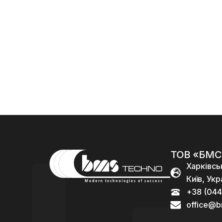
их набоїв
калібра
навчальн
калібра
5,56)
их набоїв
5.45)
калібра
120
96
5.56)
000,00
₴
000,00
₴
96
000,00
₴
ТОВ «БМС
Харківсь
Київ, Укр
+38 (044
office@b