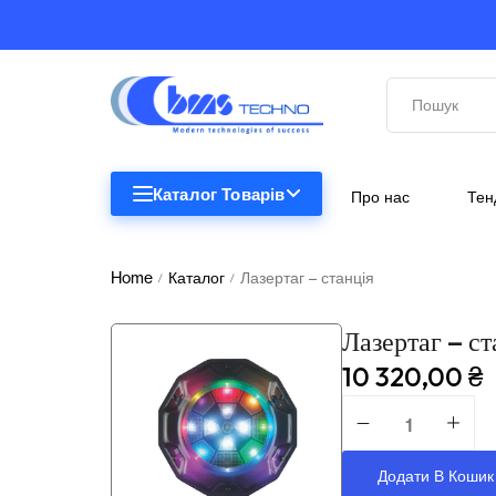
Каталог Товарів
Про нас
Тен
STEM
STEM
Home
Каталог
Лазертаг – станція
/
/
Біологія
Лазертаг – ст
Підкатегорії відсутні.
Географія
10 320,00
₴
Комп'ютерна техніка
Меблі
Додати В Кошик