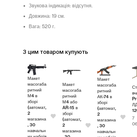
Звукова індикація: відсутня.
Довжина: 19 см.
Вага: 520 г.
З цим товаром купують
Макет
Макет
масогаба
Макет
масогаба
Стіл
ритний
масогаба
ритний
ля
вчит
М4 в
ритний
АК-74 в
Pro
зборі
М4 або
зборі
ЛДС
(автомат,
AR-15 в
(автомат,
120
2
зборі
2
7
магазина
(автомат,
магазина
00
₴
064
, 30
2
, 30
навчальн
магазина
навчальн
их набоїв
, 30