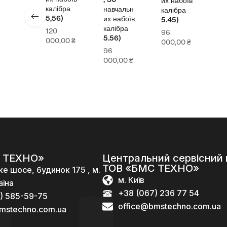
их набоїв
калібра
навчальн
калібра
5,56)
их набоїв
5.45)
калібра
120
96
5.56)
000,00
₴
000,00
₴
96
000,00
₴
 ТЕХНО»
Центральний сервісний 
ТОВ «БМС ТЕХНО»
ке шосе, будинок 175 , м.
м. Київ
аїна
+38 (067) 236 77 54
) 585-59-75
office@bmstechno.com.ua
mstechno.com.ua