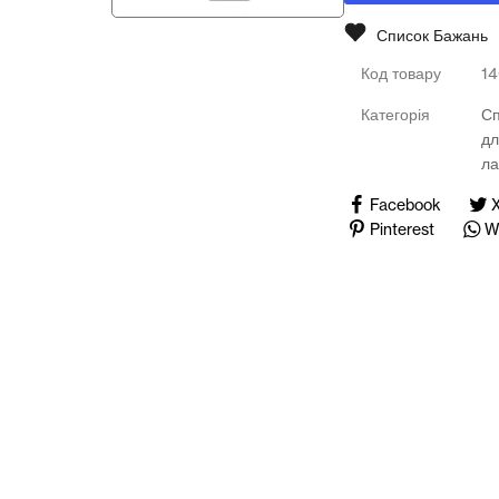
Медичні тренажери та манекени
Список Бажань
Мультимедійне обладнання
Код товару
1
Категорія
С
Освіта
д
ла
Телерадіо обладнання
Facebook
Фізика
Pinterest
W
Хімія
Захист України