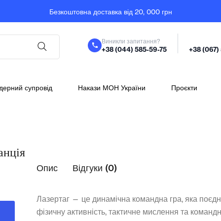
Безкоштовна доставка від 20, 000 грн
Виникли запитання?
+38 (044) 585-59-75
+38 (067)
дерний супровід
Накази МОН України
Проєкти
анція
Опис
Відгуки (0)
Лазертаг — це динамічна командна гра, яка поєд
фізичну активність, тактичне мислення та команд